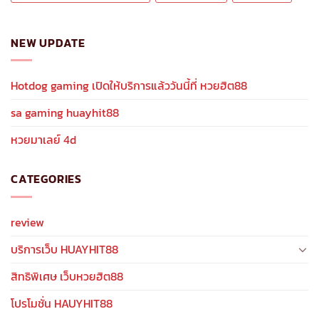
NEW UPDATE
Hotdog gaming เปิดให้บริการแล้ววันนี้ที่ หวยฮิต88
sa gaming huayhit88
หวยมาเลย์ 4d
CATEGORIES
review
บริการเว็บ HUAYHIT88
สิทธิพิเศษ เว็บหวยฮิต88
โปรโมชั่น HAUYHIT88