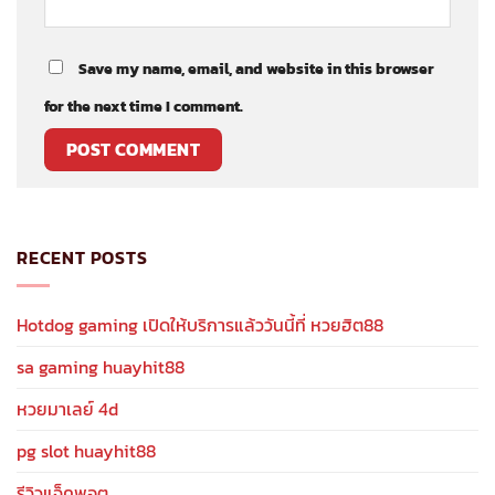
Save my name, email, and website in this browser
for the next time I comment.
RECENT POSTS
Hotdog gaming เปิดให้บริการแล้ววันนี้ที่ หวยฮิต88
sa gaming huayhit88
หวยมาเลย์ 4d
pg slot huayhit88
รีวิวแจ็คพอต