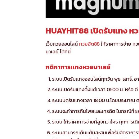
HUAYHIT88 เปิดรับแทง หวยมา
เว็บหวยออนไลน์
หวยฮิต88
ให้ราคาการจ่าย หว
มาเลย์ ได้ที่นี่
กติกาการเเทงหวยมาเลย์
ระบบเปิดรับเเทงออนไลน์ทุกวัน พุธ, เสาร์, อา
ระบบเปิดรับแทงตั้งแต่เวลา 01:00 น. หรือ 
ระบบปิดรับแทงเวลา 18:00 น.โดยประมาณ 
ระบบจะทำการคืนโพยและเครดิต ในกรณีที่ผลหุ
ระบบ ให้ราคาการจ่ายที่สูงกว่าใคร ทุกการเดิ
ระบบสามารถเก็บแต้มสะสมเพื่อรับอัตราการจ