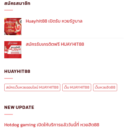
สมัครสมาชิก
Huayhit88 เปิดรับ หวยรัฐบาล
สมัครรับเครดิตฟรี HUAYHIT88
HUAYHIT88
สมัครเว็บหวยออนไลน์ HUAYHIT88
เว็บ HUAYHIT88
เว็บหวยฮิต88
NEW UPDATE
Hotdog gaming เปิดให้บริการแล้ววันนี้ที่ หวยฮิต88