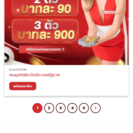
HUAYHIT88
Huayhit88 เปิดรับ หวยรัฐบาล
สมัครสมาชิก
1
2
3
4
5