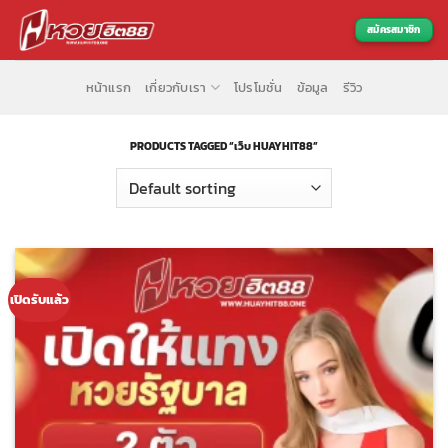
Skip
สมัครสมาชิก
to
content
หน้าแรก
เกี่ยวกับเรา
โปรโมชั่น
ข้อมูล
รีวิว
PRODUCTS TAGGED “เว็บ HUAYHIT88”
เปิดรับแล้ว